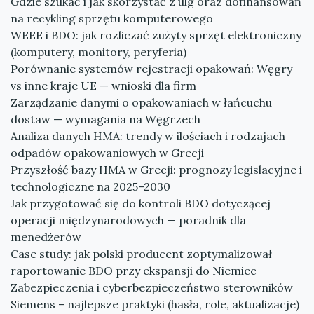
Gdzie szukać i jak skorzystać z ulg oraz dofinansowań
na recykling sprzętu komputerowego
WEEE i BDO: jak rozliczać zużyty sprzęt elektroniczny
(komputery, monitory, peryferia)
Porównanie systemów rejestracji opakowań: Węgry
vs inne kraje UE — wnioski dla firm
Zarządzanie danymi o opakowaniach w łańcuchu
dostaw — wymagania na Węgrzech
Analiza danych HMA: trendy w ilościach i rodzajach
odpadów opakowaniowych w Grecji
Przyszłość bazy HMA w Grecji: prognozy legislacyjne i
technologiczne na 2025–2030
Jak przygotować się do kontroli BDO dotyczącej
operacji międzynarodowych — poradnik dla
menedżerów
Case study: jak polski producent zoptymalizował
raportowanie BDO przy ekspansji do Niemiec
Zabezpieczenia i cyberbezpieczeństwo sterowników
Siemens – najlepsze praktyki (hasła, role, aktualizacje)