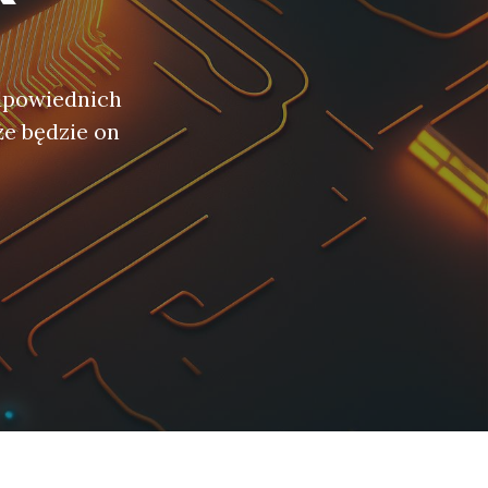
c
dpowiednich
że będzie on