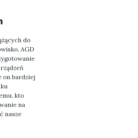
n
ążących do
dowisko. AGD
rzygotowanie
urządzeń
 on bardziej
lku
emu, kto
owanie na
ć nasze