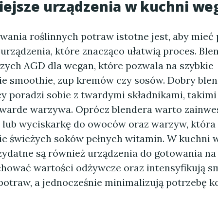
ejsze urządzenia w kuchni we
wania roślinnych potraw istotne jest, aby mieć
urządzenia, które znacząco ułatwią proces. Ble
szych AGD dla wegan, które pozwala na szybkie
e smoothie, zup kremów czy sosów. Dobry blen
 poradzi sobie z twardymi składnikami, takimi 
twarde warzywa. Oprócz blendera warto zainw
lub wyciskarkę do owoców oraz warzyw, która 
e świeżych soków pełnych witamin. W kuchni 
zydatne są również urządzenia do gotowania na 
hować wartości odżywcze oraz intensyfikują s
otraw, a jednocześnie minimalizują potrzebę ko