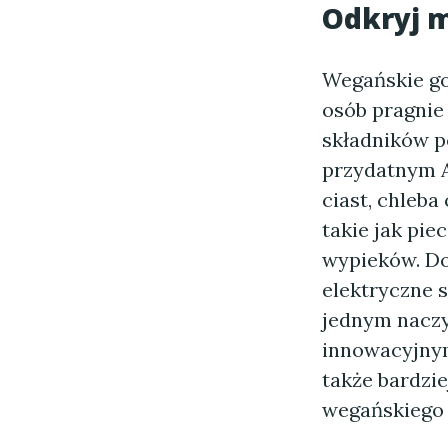
Odkryj m
Wegańskie go
osób pragnie
składników p
przydatnym A
ciast, chleba
takie jak pie
wypieków. Do
elektryczne s
jednym naczy
innowacyjnym 
także bardzie
wegańskiego s