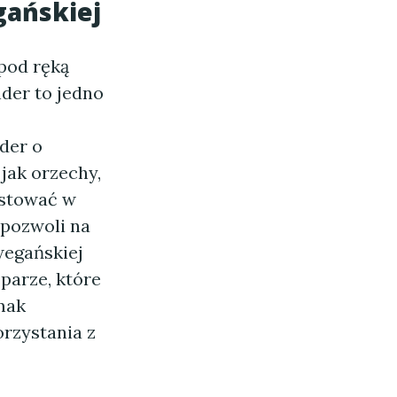
gańskiej
 pod ręką
nder to jedno
der o
jak orzechy,
estować w
pozwoli na
wegańskiej
parze, które
mak
rzystania z