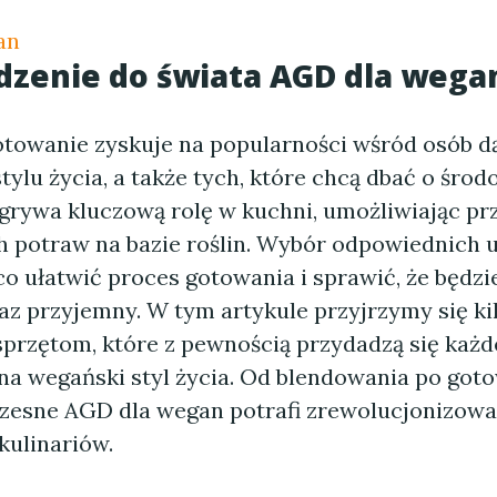
an
zenie do świata AGD dla wega
towanie zyskuje na popularności wśród osób d
ylu życia, a także tych, które chcą dbać o śro
grywa kluczową rolę w kuchni, umożliwiając p
 potraw na bazie roślin. Wybór odpowiednich 
o ułatwić proces gotowania i sprawić, że będzie
az przyjemny. W tym artykule przyjrzymy się ki
przętom, które z pewnością przydadzą się każd
 na wegański styl życia. Od blendowania po got
zesne AGD dla wegan potrafi zrewolucjonizowa
kulinariów.