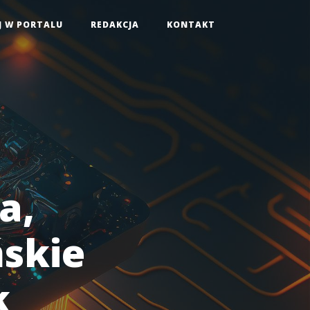
J W PORTALU
REDAKCJA
KONTAKT
a,
skie
k