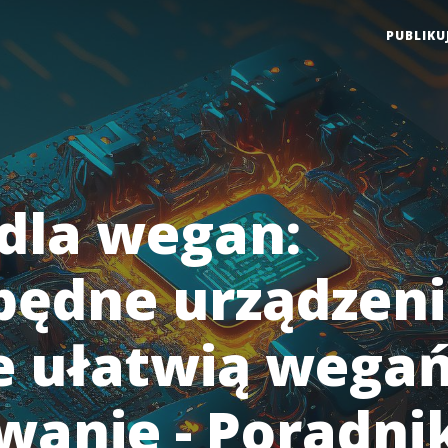
PUBLIKU
dla wegan:
będne urządzeni
e ułatwią wegań
wanie - Poradni