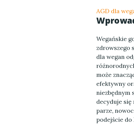
AGD dla weg
Wprowad
Wegańskie go
zdrowszego st
dla wegan od
różnorodnych
może znacząc
efektywny or
niezbędnym s
decyduje się
parze, nowoc
podejście do 