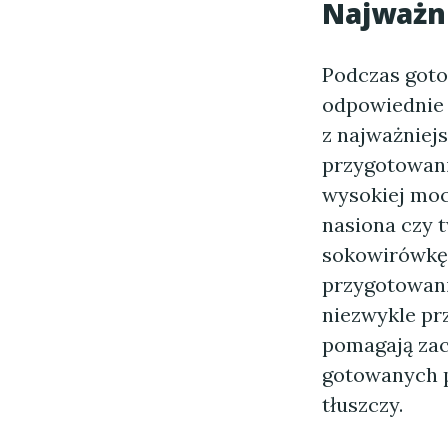
Najważni
Podczas goto
odpowiednie 
z najważniej
przygotowani
wysokiej mocy
nasiona czy 
sokowirówkę 
przygotowani
niezwykle pr
pomagają zac
gotowanych p
tłuszczy.