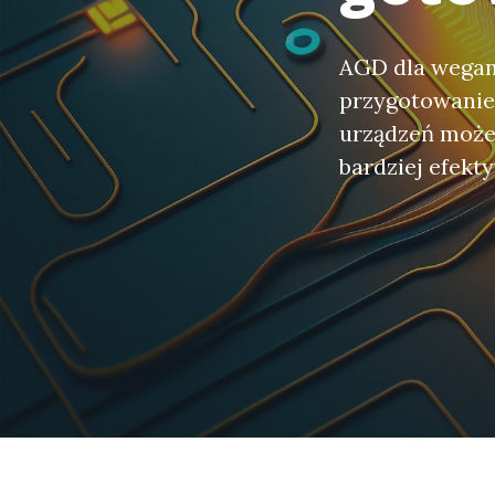
AGD dla wegan
przygotowanie
urządzeń może 
bardziej efekt