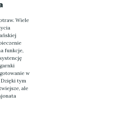
a
otraw. Wiele
życia
ańskiej
pieczenie
a funkcje,
nsystencję
garnki
c gotowanie w
 Dzięki tym
wiejsze, ale
sjonata