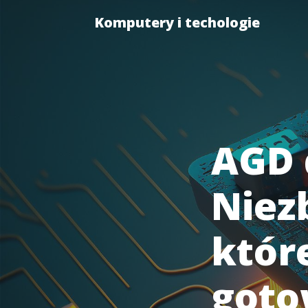
Komputery i techologie
AGD 
Niez
któr
goto