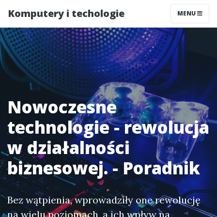
Komputery i techologie
MENU
Nowoczesne
technologie - rewolucja
w działalności
biznesowej. - Poradnik
Bez wątpienia, wprowadziły one rewolucję
na wielu poziomach, a ich wpływ na