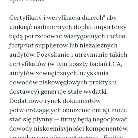
Certyfikaty i weryfikacja danych" aby
uniknąć nadmiernych dopłat importerzy
będą potrzebować wiarygodnych
carbon
footprint
supplierów lub niezależnych
audytów. Pozyskanie i utrzymanie takich
certyfikatów (w tym koszty badań LCA,
audytów zewnętrznych, uzyskania
dowodów niskowęglowych praktyk u
dostawcy) generuje stałe wydatki.
Dodatkowo rynek dokumentów
potwierdzających obniżenie emisji może
stać się płynny — firmy będą negocjować
dowody niskoemisyjności komponentów,
co wpływa na siłę przetargową i finalną