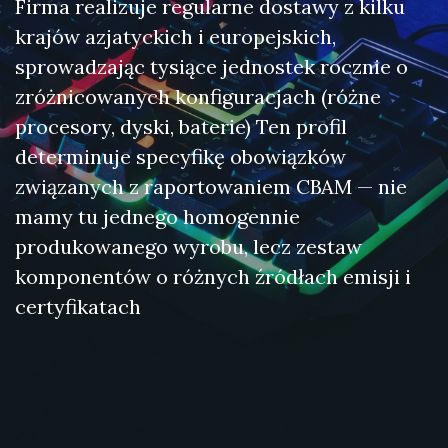
Firma realizuje regularne dostawy z kilku
krajów azjatyckich i europejskich,
sprowadzając tysiące jednostek rocznie o
zróżnicowanych konfiguracjach (różne
procesory, dyski, baterie) Ten profil
determinuje specyfikę obowiązków
związanych z raportowaniem CBAM — nie
mamy tu jednego homogennie
produkowanego wyrobu, lecz zestaw
komponentów o różnych źródłach emisji i
certyfikatach