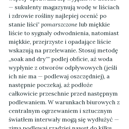
— sukulenty magazynują wodę w liściach
i zdrowie rośliny najlepiej ocenić po
stanie liści"
pomarszczone
lub miękkie
liście to sygnały odwodnienia, natomiast
miękkie, przejrzyste i opadające liście
wskazują na przelewanie. Stosuj metodę
„soak and dry”" podlej obficie, aż woda
wypłynie z otworów odpływowych (jeśli
ich nie ma — podlewaj oszczędniej), a
następnie poczekaj, aż podłoże
całkowicie przeschnie przed następnym
podlewaniem. W warunkach biurowych z
centralnym ogrzewaniem i sztucznym
światłem interwały mogą się wydłużyć —
zimą podlewaj rzadziej nawet do kilku