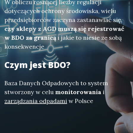
W obliczu rosnącej liczby regulacji
dotyczących ochrony środowiska, wielu
przedsiębiorców zaczyna zastanawiać się,
czy sklepy z AGD muszą się rejestrować
w BDO za granicą
i jakie to niesie ze sobą
konsekwencje
Czym jest BDO?
Baza Danych Odpadowych to system
stworzony w celu
monitorowania
i
zarządzania odpadami
w Polsce