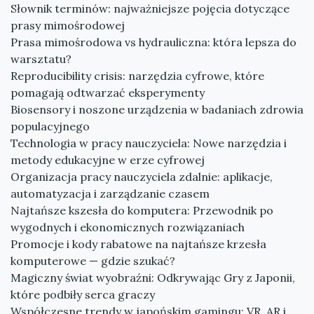
Słownik terminów: najważniejsze pojęcia dotyczące
prasy mimośrodowej
Prasa mimośrodowa vs hydrauliczna: która lepsza do
warsztatu?
Reproducibility crisis: narzędzia cyfrowe, które
pomagają odtwarzać eksperymenty
Biosensory i noszone urządzenia w badaniach zdrowia
populacyjnego
Technologia w pracy nauczyciela: Nowe narzędzia i
metody edukacyjne w erze cyfrowej
Organizacja pracy nauczyciela zdalnie: aplikacje,
automatyzacja i zarządzanie czasem
Najtańsze kszesła do komputera: Przewodnik po
wygodnych i ekonomicznych rozwiązaniach
Promocje i kody rabatowe na najtańsze krzesła
komputerowe — gdzie szukać?
Magiczny świat wyobraźni: Odkrywając Gry z Japonii,
które podbiły serca graczy
Współczesne trendy w japońskim gamingu: VR, AR i